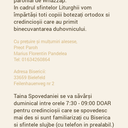
parohial de Whazzap.
In cadrul sfintelor Liturghii vom
împărtăși toti copiii botezați ortodox si
credincioșii care au primit
binecuvantarea duhovnicului.
Cu prețuire și mulțumiri alesese,
Preot Paroh
Marius Florentin Pandelea
Tel: 01634260864
Adresa Bisericii:
33659 Bielefeld
Feilenhauerweg nr 2
Taina Spovedaniei se va săvârși
duminical intre orele 7:30 - 09:00 DOAR
pentru credincioșii care se spovedesc
mai des si sunt familiarizați cu Biserica
si sfintele slujbe (cu telefon in prealabil.)