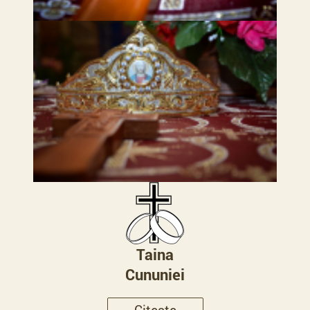
Taina
Cununiei
Citeste