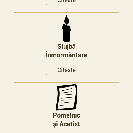
Slujbă
Înmormântare
Citeste
Pomelnic
și Acatist