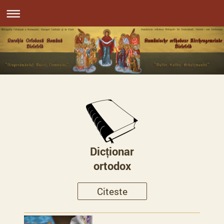
Dicționar
ortodox
Citeste