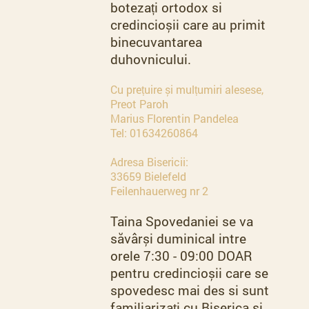
botezați ortodox si
credincioșii care au primit
binecuvantarea
duhovnicului.
Cu prețuire și mulțumiri alesese,
Preot Paroh
Marius Florentin Pandelea
Tel: 01634260864
Adresa Bisericii:
33659 Bielefeld
Feilenhauerweg nr 2
Taina Spovedaniei se va
săvârși duminical intre
orele 7:30 - 09:00 DOAR
pentru credincioșii care se
spovedesc mai des si sunt
familiarizați cu Biserica si