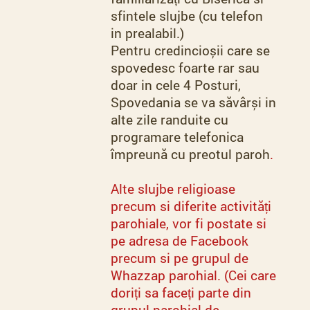
sfintele slujbe (cu telefon
in prealabil.)
Pentru credincioșii care se
spovedesc foarte rar sau
doar in cele 4 Posturi,
Spovedania se va săvârși in
alte zile randuite cu
programare telefonica
împreună cu preotul paroh
.
Alte slujbe religioase
precum si diferite activități
parohiale, vor fi postate si
pe adresa de Facebook
precum si pe grupul de
Whazzap parohial. (Cei care
doriți sa faceți parte din
grupul parohial de