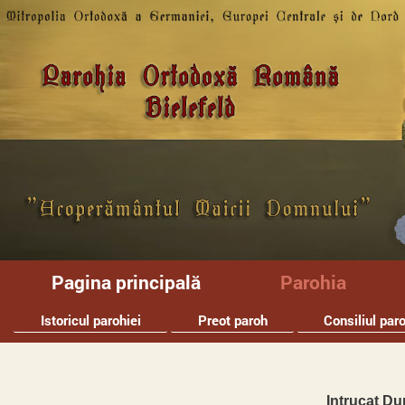
Pagina principală
Parohia
Istoricul parohiei
Preot paroh
Consiliul paro
Intrucat D