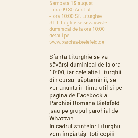
Sambata 15 august
- ora 09:30 Acatist
- ora 10:00 Sf. Liturghie
Sf. Liturghie se sevarseste
duminical de la ora 10:00
detalii pe :
www.parohia-bielefeld.de
Sfanta Liturghie se va
săvârși duminical de la ora
10:00, iar celelalte Liturghii
din cursul săptămânii, se
vor anunța in timp util si pe
pagina de Facebook a
Parohiei Romane Bielefeld
,sau pe grupul parohial de
Whazzap.
In cadrul sfintelor Liturghii
vom împărtăși toti copiii