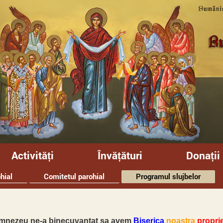
Activități
Învățături
Donații
hial
Comitetul parohial
Programul slujbelor
umnezeu ne-a binecuvantat sa avem
Biserica
noastra
proprie