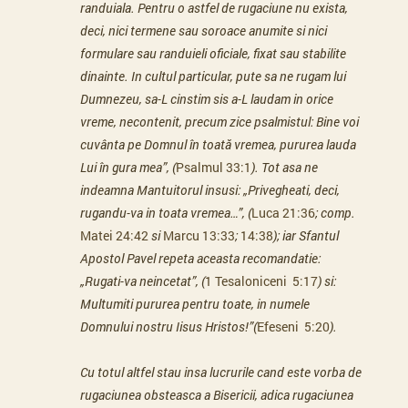
randuiala. Pentru o astfel de rugaciune nu exista,
deci, nici termene sau soroace anumite si nici
formulare sau randuieli oficiale, fixat sau stabilite
dinainte. In cultul particular, pute sa ne rugam lui
Dumnezeu, sa-L cinstim sis a-L laudam in orice
vreme, necontenit, precum zice psalmistul: Bine voi
cuvânta pe Domnul în toată vremea, pururea lauda
Lui în gura mea”, (
Psalmul 33:1
). Tot asa ne
indeamna Mantuitorul insusi: „Privegheati, deci,
rugandu-va in toata vremea…”, (
Luca 21:36
; comp.
Matei 24:42
si
Marcu 13:33
;
14:38
); iar Sfantul
Apostol Pavel repeta aceasta recomandatie:
„Rugati-va neincetat”, (
1 Tesaloniceni 5:17
) si:
Multumiti pururea pentru toate, in numele
Domnului nostru Iisus Hristos!”(
Efeseni 5:20
).
Cu totul altfel stau insa lucrurile cand este vorba de
rugaciunea obsteasca a Bisericii, adica rugaciunea