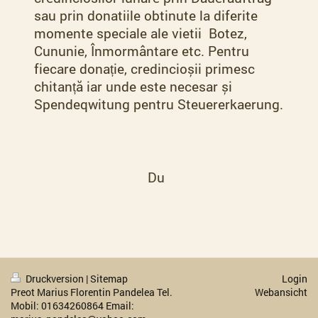
sau prin donatiile obtinute la diferite
momente speciale ale vietii Botez,
Cununie, Înmormântare etc. Pentru
fiecare donație, credincioșii primesc
chitanță iar unde este necesar și
Spendeqwitung pentru Steuererkaerung.
Du
Druckversion
|
Sitemap
Login
Preot Marius Florentin Pandelea Tel.
Webansicht
Mobil: 01634260864 Email: