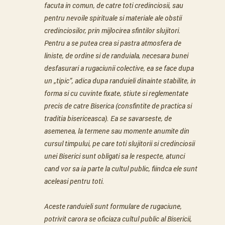
facuta in comun, de catre toti credinciosii, sau
pentru nevoile spirituale si materiale ale obstii
credinciosilor, prin mijlocirea sfintilor slujitori.
Pentru a se putea crea si pastra atmosfera de
liniste, de ordine si de randuiala, necesara bunei
desfasurari a rugaciunii colective, ea se face dupa
un „tipic”, adica dupa randuieli dinainte stabilite, in
forma si cu cuvinte fixate, stiute si reglementate
precis de catre Biserica (consfintite de practica si
traditia bisericeasca). Ea se savarseste, de
asemenea, la termene sau momente anumite din
cursul timpului, pe care toti slujitorii si credinciosii
unei Biserici sunt obligati sa le respecte, atunci
cand vor sa ia parte la cultul public, fiindca ele sunt
aceleasi pentru toti.
Aceste randuieli sunt formulare de rugaciune,
potrivit carora se oficiaza cultul public al Bisericii,